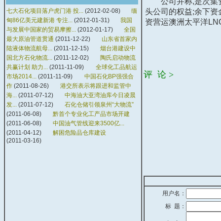
公司并称,是次集资
七大石化项目落户虎门港 投...
(2012-02-08)
缅
头公司的权益;余下
甸86亿美元建新港 专注...
(2012-01-31)
我国
资营运澳洲太平洋LN
与发展中国家的贸易摩擦...
(2012-01-17)
全国
最大原油管道贯通
(2011-12-22)
山东省首家内
陆液体物流航母...
(2011-12-15)
烟台港建设中
国北方石化物流...
(2011-12-02)
陶氏启动物流
共赢计划 助力...
(2011-11-09)
全球化工品航运
评 论 >
市场2014...
(2011-11-09)
中国石化BP强强合
作
(2011-08-26)
港交所表示将跟进和监管中
海...
(2011-07-12)
中海油大亚湾油库今日凌晨
发...
(2011-07-12)
石化仓储引领泉州“大物流”
(2011-06-08)
黔首个专业化工产品市场开建
(2011-06-08)
中国油气管线迎来3500亿...
(2011-04-12)
解困危险品仓库建设
(2011-03-16)
用户名：
标 题：