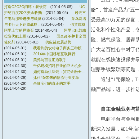
打造O2O2O闭环：餐饮商...
(2014-05-05)
UC
赔”，首发产品为“五
拒绝百度20亿美金收购...
(2014-05-05)
过去三
年电商那些进步与颠覆
(2014-05-04)
菜鸟网络
受最高10万元的保额
与卡行天下达成战略...
(2014-05-04)
假货或成
活化和个性化产品，
阿里上市的拦路石
(2014-05-04)
阿里巴巴战略
投资优酷土豆
(2014-05-02)
国企改革并非全面
险、燃气保险、居家
催化剂
(2014-05-01)
供应链发展趋势
(2014-05-01)
我看到的农村电子商务三种模...
广大老百姓心中对于传
(2014-05-01)
2014年中国移动互联网行...
就能在线快速投保并
(2014-05-01)
美邦与百世汇通联手
(2014-04-30)
千亿规模招聘行业的巨大机会
理赔手续繁琐等问题
(2014-04-30)
如何撬动供应链：贸易金融全...
(2014-04-29)
抓住4G带来的物流行业变革
　　通过“1元保险，
(2014-04-29)
余额宝们的真正的对手
(2014-04-29)
融产品端，进一步推
自主金融业务与
　　电商平台与金融
断深入发展，如1号
级为金融平台，完善