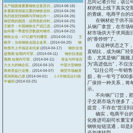
总向记者介绍，该公司
去产能困难重重钢铁业复苏仍...
(2014-06-16)
材的线上线下真实交
多重困境倒逼沉重的钢铁业转...
(2014-04-29)
的青睐。电商平台的
热烈祝贺找钢网与萍钢合作一...
(2014-04-26)
在钢材处于供不应求
钢贸商的困惑：信用危机何时...
(2014-04-25)
王晓齐：中国钢铁生产或已进...
(2014-04-25)
从钢厂拿货，在市场
如何看一季度经济数据对钢市...
(2014-04-22)
材市场供大于求局面
钢铁企业：47亿都亏到哪里...
(2014-04-21)
王
的“香饽饽”了。
晓齐：当前钢铁业国企改革...
(2014-04-20)
钢
在这种状态之下，钢
铁熊市上半场还未结束
(2014-04-17)
钢价拉涨
直销比，成为钢厂经
超预期 短期内可望...
(2014-04-11)
钢价拉涨超
击，尤其是钢厂频频
预期 短期内可望...
(2014-04-11)
资金与环保压
为“高进低出”，不仅
力太大的钢企应...
(2014-04-10)
中国大型钢铁
“以往公司一年销售钢
商将受益行业整...
(2014-04-07)
钢贸市场融资
损，有一年亏了60
黑洞风险凸显
(2014-04-01)
1-2月物流运行稳
中偏弱
(2014-03-25)
厂保持一种关系，将每
示。
不向钢厂订货，那么
子交易市场方便多了
提货，不存在“货没到
确实，电商平台的崛
化推进司副司长董宝
钢铁短链流通，却是
必加速转型。