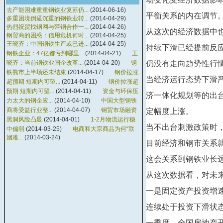
去产能困难重重钢铁业复苏仍...
(2014-06-16)
平衡关系的内在调节
多重困境倒逼沉重的钢铁业转...
(2014-04-29)
热烈祝贺找钢网与萍钢合作一...
(2014-04-26)
从这次的经济数据中也
钢贸商的困惑：信用危机何时...
(2014-04-25)
王晓齐：中国钢铁生产或已进...
(2014-04-25)
持续下滑已经提前反
钢铁企业：47亿都亏到哪里...
(2014-04-21)
王
晓齐：当前钢铁业国企改革...
(2014-04-20)
钢
仍没有走向趋势性行
铁熊市上半场还未结束
(2014-04-17)
钢价拉涨
当经济运行态势下滑
超预期 短期内可望...
(2014-04-11)
钢价拉涨超
预期 短期内可望...
(2014-04-11)
资金与环保压
济一体化规划等的出
力太大的钢企应...
(2014-04-10)
中国大型钢铁
商将受益行业整...
(2014-04-07)
钢贸市场融资
定幅度上涨。
黑洞风险凸显
(2014-04-01)
1-2月物流运行稳
当不出台刺激政策时
中偏弱
(2014-03-25)
电商和大宗商品为何“联
姻难...
(2014-03-24)
目前经济和钢市关系
这会关系到钢铁业长
从这次数据看，对未
一是固定资产投资增速
连续处于投资下滑状态
一季度，全国房地产开