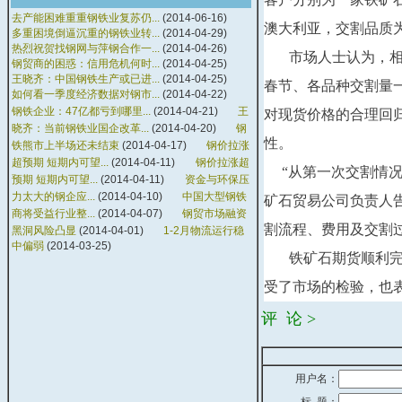
去产能困难重重钢铁业复苏仍...
(2014-06-16)
澳大利亚，交割品质为
多重困境倒逼沉重的钢铁业转...
(2014-04-29)
热烈祝贺找钢网与萍钢合作一...
(2014-04-26)
市场人士认为，相对
钢贸商的困惑：信用危机何时...
(2014-04-25)
王晓齐：中国钢铁生产或已进...
(2014-04-25)
春节、各品种交割量一
如何看一季度经济数据对钢市...
(2014-04-22)
钢铁企业：47亿都亏到哪里...
(2014-04-21)
王
对现货价格的合理回
晓齐：当前钢铁业国企改革...
(2014-04-20)
钢
性。
铁熊市上半场还未结束
(2014-04-17)
钢价拉涨
超预期 短期内可望...
(2014-04-11)
钢价拉涨超
“从第一次交割情况
预期 短期内可望...
(2014-04-11)
资金与环保压
力太大的钢企应...
(2014-04-10)
中国大型钢铁
矿石贸易公司负责人
商将受益行业整...
(2014-04-07)
钢贸市场融资
割流程、费用及交割
黑洞风险凸显
(2014-04-01)
1-2月物流运行稳
中偏弱
(2014-03-25)
铁矿石期货顺利完成
受了市场的检验，也表
评 论 >
用户名：