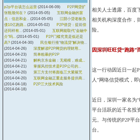
p2p平台该怎么运营
(2014-06-09)
P2P网贷扩
相关人士透露，百度
张瓶颈何在？
(2014-05-05)
互联网金融的盲
点：信息和金...
(2014-05-05)
江阴小贷老板负
相关机构深度合作，
债10亿跑路...
(2014-05-02)
P2P借贷：提前偿
险。
还同样有...
(2014-05-01)
互联网能取代“金融中
介”吗...
(2014-05-01)
P2P门槛究竟是低还是
高?
(2014-04-30)
民生银行推“物流贷”解决物...
(2014-04-26)
深度解读P2P网贷的理财用...
因深圳旺旺贷“跑路”
(2014-04-23)
简单粗暴的P2P
(2014-04-21)
解构京东金融：无规模，难成...
(2014-04-21)
掌握风控技术是P2P公司的...
这一行动因近日一起P
(2014-04-20)
第三方支付将面临三大紧箍咒
(2014-04-20)
互联网金融正重走服务提供商...
人”网络信贷模式，
(2014-04-18)
P2P三大技术风险
(2014-04-18)
近日，深圳一家名为“
平台活跃的近千名投资
元。与传统的P2P
台。