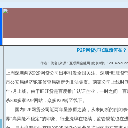
首页
物流动态
国际物流
金融物流
航空物流
P2P网贷扩张瓶颈何在？
作者：佚名
|来源：互联网金融网
|发表时间：2014-5-5 22:
上周深圳两家P2P网贷公司出事引发全国关注。深圳“旺旺贷”
市公安局经济犯罪侦查局确定为非法集资。两家公司上线时间都较
年7月上线。由于旺旺贷是百度推广认证企业，一时之间，百
杀800多家P2P网站，众多P2P转至线下。
　　国内P2P网贷公司近两年呈燎原之势，从未间断的倒闭事
界“高风险不稳定”的印象。行业洗牌在继续，监管规范也在
面，是大浪淘沙后存留的P2P网贷公司业务扩张的内在需求