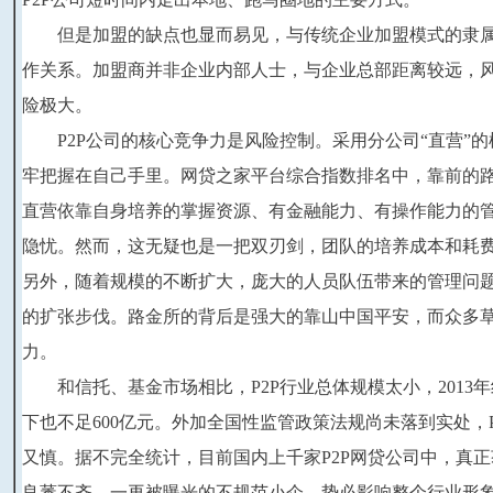
　　但是加盟的缺点也显而易见，与传统企业加盟模式的隶属
作关系。加盟商并非企业内部人士，与企业总部距离较远，风
险极大。
　　P2P公司的核心竞争力是风险控制。采用分公司“直营”
牢把握在自己手里。网贷之家平台综合指数排名中，靠前的
直营依靠自身培养的掌握资源、有金融能力、有操作能力的
隐忧。然而，这无疑也是一把双刃剑，团队的培养成本和耗
另外，随着规模的不断扩大，庞大的人员队伍带来的管理问
的扩张步伐。路金所的背后是强大的靠山中国平安，而众多草
力。
　　和信托、基金市场相比，P2P行业总体规模太小，2013
下也不足600亿元。外加全国性监管政策法规尚未落到实处，
又慎。据不完全统计，目前国内上千家P2P网贷公司中，真正
良莠不齐，一再被曝光的不规范小企，势必影响整个行业形