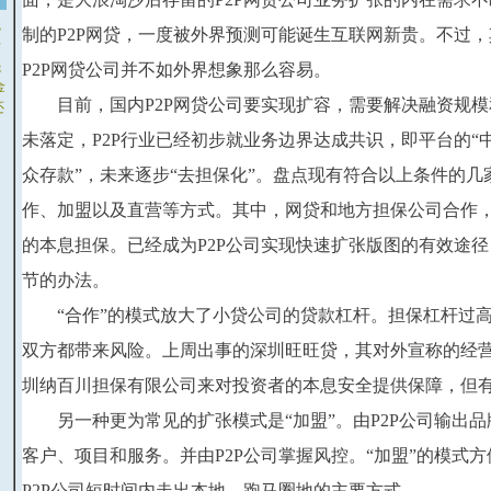
融
制的P2P网贷，一度被外界预测可能诞生互联网新贵。不过
老
提
P2P网贷公司并不如外界想象那么容易。
金
　　目前，国内P2P网贷公司要实现扩容，需要解决融资规
还
未落定，P2P行业已经初步就业务边界达成共识，即平台的“中
众存款”，未来逐步“去担保化”。盘点现有符合以上条件的
作、加盟以及直营等方式。其中，网贷和地方担保公司合作
的本息担保。已经成为P2P公司实现快速扩张版图的有效途
节的办法。
　　“合作”的模式放大了小贷公司的贷款杠杆。担保杠杆过
双方都带来风险。上周出事的深圳旺旺贷，其对外宣称的经
圳纳百川担保有限公司来对投资者的本息安全提供保障，但
　　另一种更为常见的扩张模式是“加盟”。由P2P公司输出
客户、项目和服务。并由P2P公司掌握风控。“加盟”的模式
P2P公司短时间内走出本地、跑马圈地的主要方式。