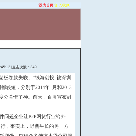
*设为首页
*加入收藏
化工物流
钢贸物流
物流园区
45:13
|点击次数：349
老板卷款失联、“钱海创投”被深圳
短，分别于2014年1月和2013
度公关慌了神。前天，百度宣布封
件问题企业让P2P网贷行业给外
进行，事实上，野蛮生长的另一方
不断增强。突破众多传统小贷公司限