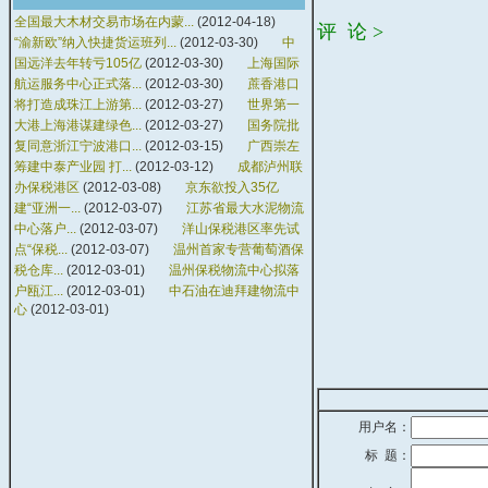
全国最大木材交易市场在内蒙...
(2012-04-18)
评 论 >
“渝新欧”纳入快捷货运班列...
(2012-03-30)
中
国远洋去年转亏105亿
(2012-03-30)
上海国际
航运服务中心正式落...
(2012-03-30)
蔗香港口
将打造成珠江上游第...
(2012-03-27)
世界第一
大港上海港谋建绿色...
(2012-03-27)
国务院批
复同意浙江宁波港口...
(2012-03-15)
广西崇左
筹建中泰产业园 打...
(2012-03-12)
成都泸州联
办保税港区
(2012-03-08)
京东欲投入35亿
建“亚洲一...
(2012-03-07)
江苏省最大水泥物流
中心落户...
(2012-03-07)
洋山保税港区率先试
点“保税...
(2012-03-07)
温州首家专营葡萄酒保
税仓库...
(2012-03-01)
温州保税物流中心拟落
户瓯江...
(2012-03-01)
中石油在迪拜建物流中
心
(2012-03-01)
用户名：
标 题：