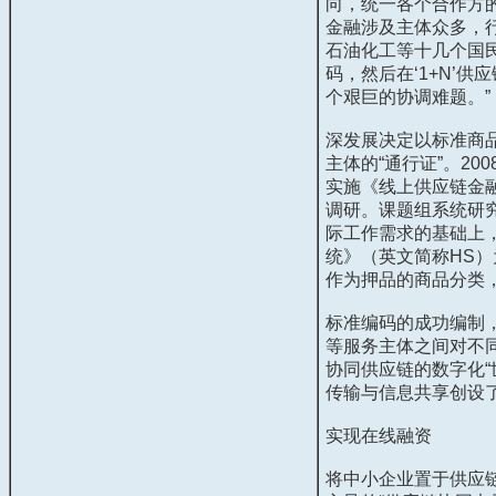
向，统一各个合作方
金融涉及主体众多，
石油化工等十几个国
码，然后在‘
1+N
’供
个艰巨的协调难题。”
深发展决定以标准商
主体的“通行证”。
200
实施《线上供应链金
调研。课题组系统研
际工作需求的基础上
统》（英文简称
HS
）
作为押品的商品分类
标准编码的成功编制
等服务主体之间对不
协同供应链的数字化“
传输与信息共享创设
实现在线融资
将中小企业置于供应