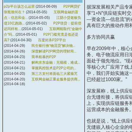
p2p平台该怎么运营
(2014-06-09)
P2P网贷扩
据深发展相关产品专
张瓶颈何在？
(2014-05-05)
互联网金融的盲
享“
1+N
”供应链实时
点：信息和金...
(2014-05-05)
江阴小贷老板负
—资金流—信息流”
债10亿跑路...
(2014-05-02)
P2P借贷：提前偿
具有巨大的推动作用
还同样有...
(2014-05-01)
互联网能取代“金融中
介”吗...
(2014-05-01)
P2P门槛究竟是低还是
多方协同共赢
高?
(2014-04-30)
百度封杀P2P平台
(2014-04-29)
民生银行推“物流贷”解决物...
早在
2009
年中，核心
(2014-04-26)
深度解读P2P网贷的理财用...
务、电子物流应用日
(2014-04-23)
简单粗暴的P2P
面处于领先地位。“
(2014-04-21)
解构京东金融：无规模，难成...
等核心大厂应用了线
(2014-04-21)
掌握风控技术是P2P公司的...
中，我们开始实施这
(2014-04-20)
第三方支付将面临三大紧箍咒
已经超过
1000
家。”
(2014-04-20)
互联网金融正重走服务提供商...
(2014-04-18)
深发展称，线上供应
台无缝衔接，将供应
上，实现供应链服务
运营成本的金融服务
也就是说，“线上供
无缝嵌入核心企业的