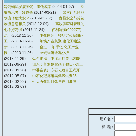
冷链物流发展关键：降低成本
(2014-04-07)
冷
链热思考、冷选择
(2014-03-21)
如何让危险品
物流转危为安？
(2014-03-17)
食品安全与冷链
物流息息相关
(2013-12-09)
高效供应链管理的
七个好习惯
(2013-11-29)
亿利能源(600277)
深...
(2013-11-26)
中化国际：转型定位精细化
工...
(2013-11-26)
加快产业集聚 建化工物流
新...
(2013-11-26)
合江：向“千亿”化工产业
园...
(2013-11-26)
冷链物流近况分析
(2013-11-26)
烟台港携手中海油打造北方能...
(2012-09-29)
山东：普通危化品车假日不准...
(2012-09-28)
中委合资广东石化项目正式开...
(2012-05-07)
中石化冠德落实供股集资35...
(2012-02-22)
七大石化项目落户虎门港 投...
(2012-02-08)
用户名：
标 题：