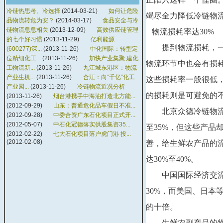
冷链热思考、冷选择
(2014-03-21)
如何让危险
竭尽全力降低冷链物
品物流转危为安？
(2014-03-17)
食品安全与冷
链物流息息相关
(2013-12-09)
高效供应链管理
物流损耗率达
30%
的七个好习惯
(2013-11-29)
亿利能源
　　提到物流损耗，
(600277)深...
(2013-11-26)
中化国际：转型定
位精细化工...
(2013-11-26)
加快产业集聚 建化
物流环节中也会有损
工物流新...
(2013-11-26)
九江城东港区：物流
产业生机...
(2013-11-26)
合江：向“千亿”化工
这些损耗率一般很低
产业园...
(2013-11-26)
冷链物流近况分析
的损耗则是可避免的
(2013-11-26)
烟台港携手中海油打造北方能...
(2012-09-29)
山东：普通危化品车假日不准...
　　北京众德冷链物
(2012-09-28)
中委合资广东石化项目正式开...
(2012-05-07)
中石化冠德落实供股集资35...
至
35%
，但这些产品
(2012-02-22)
七大石化项目落户虎门港 投...
(2012-02-08)
善，给生鲜农产品的
达
30%
至
40%
。
　　中国国际经济交
30%
，而美国、日本
的十倍。
　　生鲜农副产品的