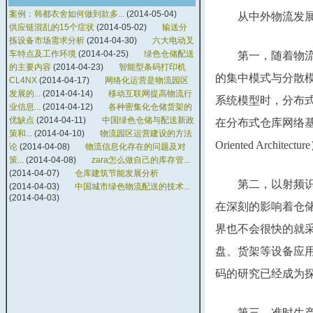
案例：韩都衣舍如何做到款多...
(2014-05-04)
　　从中外物流发
供应链混乱的15个症状
(2014-05-02)
输送分
拣设备市场需求分析
(2014-04-30)
六大电动叉
车特点及工作环境
(2014-04-25)
绿色仓储配送
　　第一，随着物
的主要内容
(2014-04-23)
智能型条码打印机
的集中模式与分散
CL4NX
(2014-04-17)
网络化运营是物流园区
发展的...
(2014-04-14)
移动互联网提高物流行
系统模型时，分布
业信息...
(2014-04-12)
各种密集化仓储货架的
优缺点
(2014-04-11)
中国绿色仓储与配送新政
在分布式仓库网络基础
策和...
(2014-04-10)
物流园区运营建设的方法
Oriented Arch
论
(2014-04-08)
物流信息化存在的问题及对
策...
(2014-04-08)
zara怎么做自己的库存管...
(2014-04-07)
仓库建筑节能发展分析
　　第二，以射频识别技术（
(2014-04-03)
中国城市绿色物流配送的技术...
(2014-04-03)
在深刻的影响着仓储
界也不会很快的就
盘、货架等设备应用
码的研究已经成为探
　　第三，准时生产方