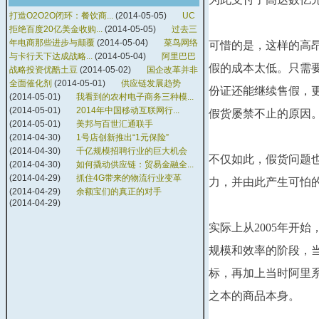
打造O2O2O闭环：餐饮商...
(2014-05-05)
UC
拒绝百度20亿美金收购...
(2014-05-05)
过去三
年电商那些进步与颠覆
(2014-05-04)
菜鸟网络
可惜的是，这样的高
与卡行天下达成战略...
(2014-05-04)
阿里巴巴
假的成本太低。只需
战略投资优酷土豆
(2014-05-02)
国企改革并非
全面催化剂
(2014-05-01)
供应链发展趋势
份证还能继续售假，
(2014-05-01)
我看到的农村电子商务三种模...
(2014-05-01)
2014年中国移动互联网行...
假货屡禁不止的原因
(2014-05-01)
美邦与百世汇通联手
(2014-04-30)
1号店创新推出“1元保险”
(2014-04-30)
千亿规模招聘行业的巨大机会
不仅如此，假货问题
(2014-04-30)
如何撬动供应链：贸易金融全...
(2014-04-29)
抓住4G带来的物流行业变革
力，并由此产生可怕
(2014-04-29)
余额宝们的真正的对手
(2014-04-29)
实际上从2005年开
规模和效率的阶段，当
标，再加上当时阿里系
之本的商品本身。