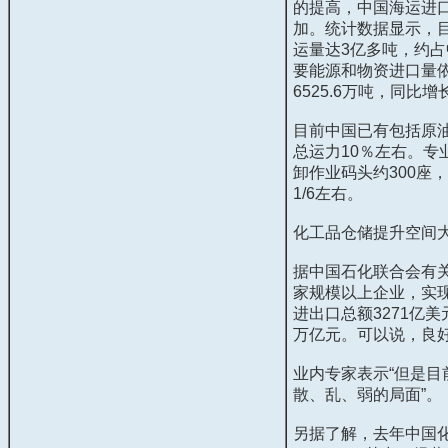
的提高，中国海运进
加。统计数据显示，
运量达
3
亿多吨，约占
要能源和物资进口量
6525.6
万吨，同比增
目前中国已有包括原
总运力
10
％左右。专
卸作业码头约
300
座，
1/6
左右。
化工品仓储提升空间
据中国石化联合会有
家规模以上企业，实
进出口总额
3271
亿美
万亿元。可以说，良
业内专家表示“但是
散、乱、弱的局面”。
另据了解，去年中国