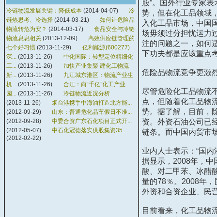
股”。国外行业专家
冷链物流发展关键：降低成本
(2014-04-07)
冷
势，但在化工品领域
链热思考、冷选择
(2014-03-21)
如何让危险品
入化工品市场，中国
物流转危为安？
(2014-03-17)
食品安全与冷链
场毋须过分担忧运力
物流息息相关
(2013-12-09)
高效供应链管理的
注的问题之一，如何
七个好习惯
(2013-11-29)
亿利能源(600277)
下功夫都是应该重点
深...
(2013-11-26)
中化国际：转型定位精细化
工...
(2013-11-26)
加快产业集聚 建化工物流
危险品物流竞争更激
新...
(2013-11-26)
九江城东港区：物流产业生
机...
(2013-11-26)
合江：向“千亿”化工产业
尽管危险化工品物流
园...
(2013-11-26)
冷链物流近况分析
点，但随着化工品物
(2013-11-26)
烟台港携手中海油打造北方能...
势。据了解，目前，
(2012-09-29)
山东：普通危化品车假日不准...
(2012-09-28)
中委合资广东石化项目正式开...
资。外资石油公司已
(2012-05-07)
中石化冠德落实供股集资35...
链条。而中国内贸市
(2012-02-22)
业内人士表示：“国内
据显示，
2008
年，中
酸、对二甲苯、冰醋
量的
78
％。
2008
年，
外资和合资企业、民
目前看来，化工品物