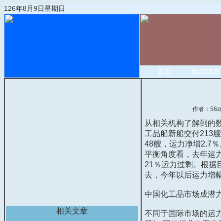
126年8月9日星期日
首页
物流动态
作者：56z
从相关机构了解到的
工品船新船交付
213
艘
48
艘，运力净增
2.7
％
平衡角度看，去年运
21
％运力过剩。根据
去，今年以后运力增
中国化工品市场成潜
相关文章
不同于国际市场的运