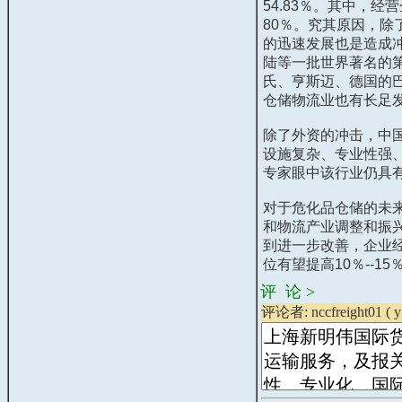
54.83
％。其中，经营
80
％。究其原因，除
的迅速发展也是造成
陆等一批世界著名的
氏、亨斯迈、德国的
仓储物流业也有长足
除了外资的冲击，中
设施复杂、专业性强
专家眼中该行业仍具
对于危化品仓储的未
和物流产业调整和振
到进一步改善，企业
位有望提高
10
％
--15
评 论 >
评论者: nccfreight01 (
y